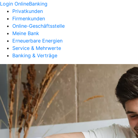
Login OnlineBanking
Privatkunden
Firmenkunden
Online-Geschäftsstelle
Meine Bank
Erneuerbare Energien
Service & Mehrwerte
Banking & Verträge